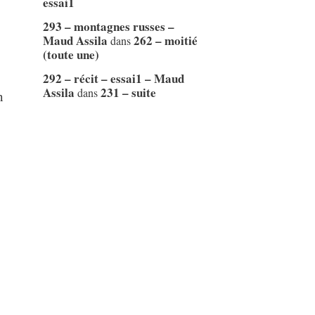
essai1
293 – montagnes russes –
Maud Assila
262 – moitié
dans
(toute une)
292 – récit – essai1 – Maud
Assila
231 – suite
dans
n