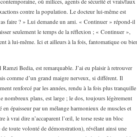
ontemporaine, où milices, agents de sécurité et vrais/faux
s exactions contre la population. Le docteur lui-même est
as faire ? » Lui demande un ami. « Continuer » répond-il
isser seulement le temps de la réflexion ; « Continuer »,
t à lui-même. Ici et ailleurs à la fois, fantomatique ou bie
l Ramzi Bedia, est remarquable. J’ai eu plaisir à retrouver
is comme d’un grand maigre nerveux, si différent. Il
ement renforcé par les années, rendu à la fois plus tranquille
de nombreux plans, est large ; le dos, toujours légèrement
né en épaisseur par un mélange harmonieux de muscles et
tre à vrai dire n’accaparent l’œil, le torse reste un bloc
de toute volonté de démonstration), révélant ainsi une