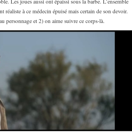
oble. Les joues aussi ont épaissi sous la barbe. L’ensemble
t réaliste à ce médecin épuisé mais certain de son devoir.
 au personnage et 2) on aime suivre ce corps-là.