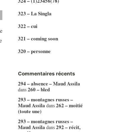
324 – (1)23456(78)
323 – La Singla
322 – cui
ce
321 – coming soon
e
320 – personne
Commentaires récents
294 – absence – Maud Assila
260 – bled
dans
293 – montagnes russes –
Maud Assila
262 – moitié
dans
(toute une)
293 – montagnes russes –
Maud Assila
292 – récit,
dans