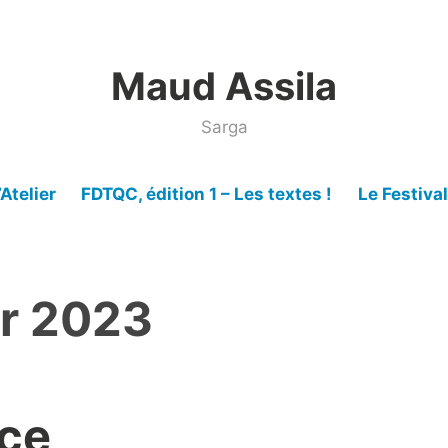
Maud Assila
Sarga
’Atelier
FDTQC, édition 1 – Les textes !
Le Festiva
er 2023
ce