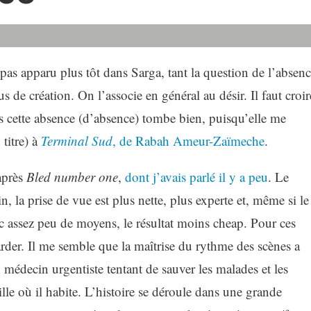
t pas apparu plus tôt dans Sarga, tant la question de l’absen
s de création. On l’associe en général au désir. Il faut croir
 cette absence (d’absence) tombe bien, puisqu’elle me
titre) à
Terminal
S
ud
, de Rabah Ameur-Zaïmeche
.
après
Bled number one
,
dont j’avais parlé il y a peu
. Le
n, la prise de vue est plus nette, plus experte et, même si le
vec assez peu de moyens, le résultat moins cheap. Pour ces
egarder. Il me semble que la maîtrise du rythme des scènes a
édecin urgentiste tentant de sauver les malades et les
ville où il habite. L’histoire se déroule dans une grande