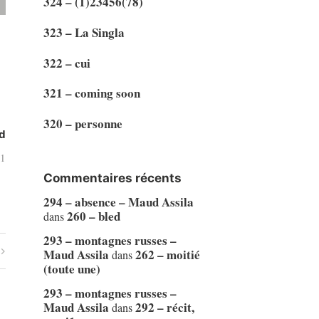
324 – (1)23456(78)
323 – La Singla
322 – cui
321 – coming soon
320 – personne
d
21
Commentaires récents
294 – absence – Maud Assila
260 – bled
dans
293 – montagnes russes –
Maud Assila
262 – moitié
dans
(toute une)
293 – montagnes russes –
Maud Assila
292 – récit,
dans