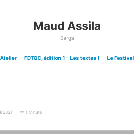
Maud Assila
Sarga
’Atelier
FDTQC, édition 1 – Les textes !
Le Festiva
il 2021
1 Minute