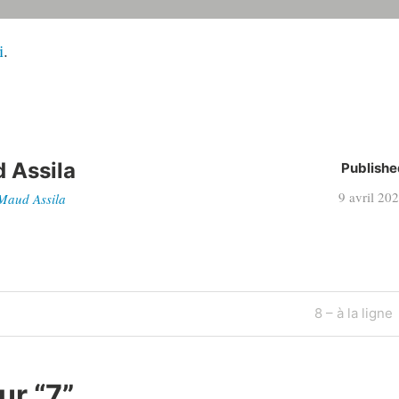
i
.
 Assila
Publishe
9 avril 20
 Maud Assila
Next
8 – à la ligne
Post
ur “
7
”