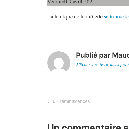
Vendredi 9 avril 2021
La fabrique de la drôlerie
se trouve ic
Publié par
Maud
Afficher tous les articles par
Navigation
Previous
6 – réminiscences
Post
de
l’article
Un commentaire s