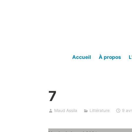
Accéder
au
contenu
Accueil
À propos
L
7
Maud Assila
Littérature
9 avr