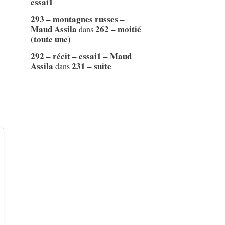
essai1
293 – montagnes russes –
Maud Assila
262 – moitié
dans
(toute une)
292 – récit – essai1 – Maud
Assila
231 – suite
dans