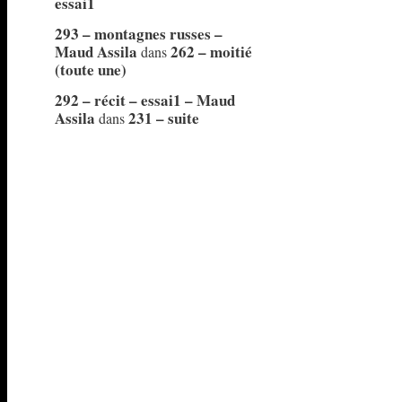
essai1
293 – montagnes russes –
Maud Assila
262 – moitié
dans
(toute une)
292 – récit – essai1 – Maud
Assila
231 – suite
dans