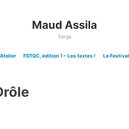
Maud Assila
Sarga
’Atelier
FDTQC, édition 1 – Les textes !
Le Festiva
Drôle