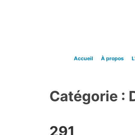
Accéder
au
contenu
Accueil
À propos
L
Catégorie :
291