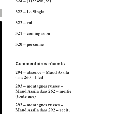
324 – (1)23456(78)
323 – La Singla
322 – cui
321 – coming soon
320 – personne
Commentaires récents
294 – absence – Maud Assila
260 – bled
dans
293 – montagnes russes –
Maud Assila
262 – moitié
dans
(toute une)
293 – montagnes russes –
Maud Assila
292 – récit,
dans