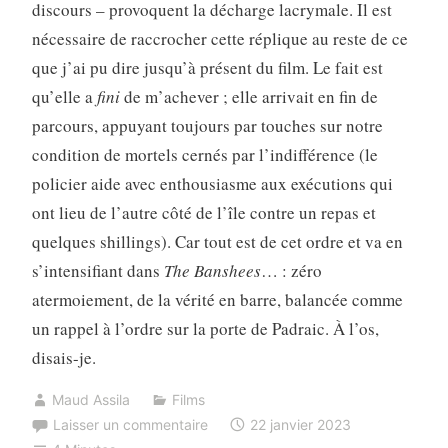
discours – provoquent la décharge lacrymale. Il est
nécessaire de raccrocher cette réplique au reste de ce
que j’ai pu dire jusqu’à présent du film. Le fait est
qu’elle a
fini
de m’achever ; elle arrivait en fin de
parcours, appuyant toujours par touches sur notre
condition de mortels cernés par l’indifférence (le
policier aide avec enthousiasme aux exécutions qui
ont lieu de l’autre côté de l’île contre un repas et
quelques shillings). Car tout est de cet ordre et va en
s’intensifiant dans
The Banshees
… : zéro
atermoiement, de la vérité en barre, balancée comme
un rappel à l’ordre sur la porte de Padraic. À l’os,
disais-je.
Maud Assila
Films
Laisser un commentaire
22 janvier 2023