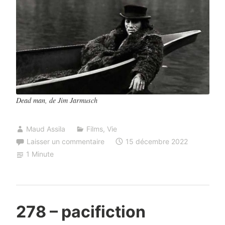
Dead
man
, de Jim Jarmusch
Maud Assila
Films
,
Vie
Laisser un commentaire
15 décembre 2022
1 Minute
278 – pacifiction