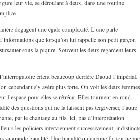
gure leur vie, se déroulant à deux, dans une routine
omplice.
anière dégagent une égale complexité. L’une parle
d’informations que lorsqu’on lui rappelle son petit garçon
 sursauter sous la piqure. Souvent les deux regardent leurs
l’interrogatoire crient beaucoup derrière Daoud l’impérial.
ion cependant s’y avère plus forte. On voit les deux femmes
nt l’espace pour elles se rétrécir. Elles tournent en rond.
dité des questions qui ne la laissent pas tergiverser, l’autre
ante, par le chantage au fils. Ici, pas d’interprétation
eurs les policiers interviennent successivement, indistinct
ans sa grande banalité. Une banalité qu’aucune fiction ne me