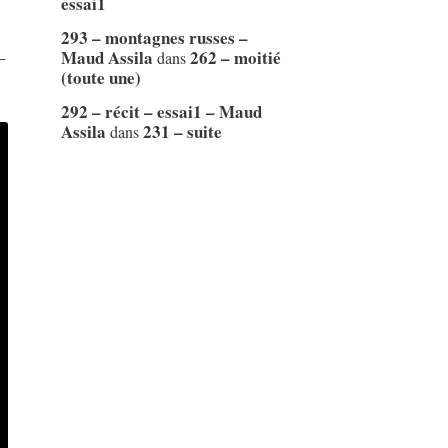
essai1
293 – montagnes russes –
–
Maud Assila
262 – moitié
dans
(toute une)
292 – récit – essai1 – Maud
Assila
231 – suite
dans