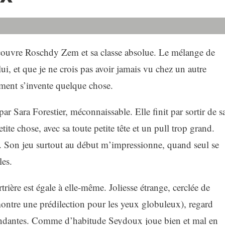
couvre Roschdy Zem et sa classe absolue. Le mélange de
i, et que je ne crois pas avoir jamais vu chez un autre
ment s’invente quelque chose.
ar Sara Forestier, méconnaissable. Elle finit par sortir de s
ite chose, avec sa toute petite tête et un pull trop grand.
lité. Son jeu surtout au début m’impressionne, quand seul se
les.
ière est égale à elle-même. Joliesse étrange, cerclée de
montre une prédilection pour les yeux globuleux), regard
bondantes. Comme d’habitude Seydoux joue bien et mal en