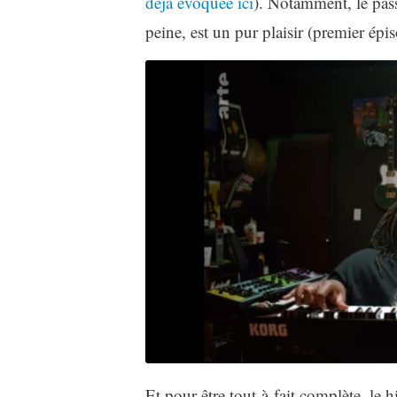
déjà évoquée ici
). Notamment, le pas
peine, est un pur plaisir (premier épi
Et pour être tout-à-fait complète, le