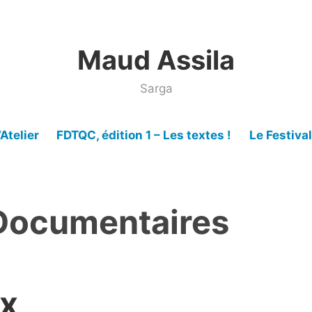
Maud Assila
Sarga
’Atelier
FDTQC, édition 1 – Les textes !
Le Festiva
Documentaires
ix