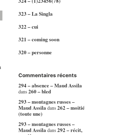
324 – (1)23456(78)
323 – La Singla
322 – cui
321 – coming soon
320 – personne
a
Commentaires récents
294 – absence – Maud Assila
260 – bled
dans
293 – montagnes russes –
Maud Assila
262 – moitié
dans
(toute une)
293 – montagnes russes –
Maud Assila
292 – récit,
dans