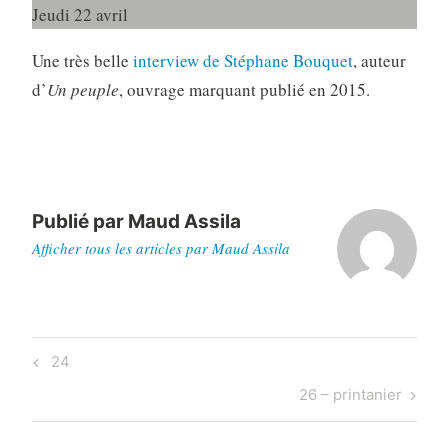
Jeudi 22 avril
Une très belle
interview de Stéphane Bouquet
, auteur
d’
Un peuple
, ouvrage marquant publié en 2015.
Publié par
Maud Assila
Afficher tous les articles par Maud Assila
Navigation
Previous
24
de
Post
Next
26 – printanier
l’article
Post