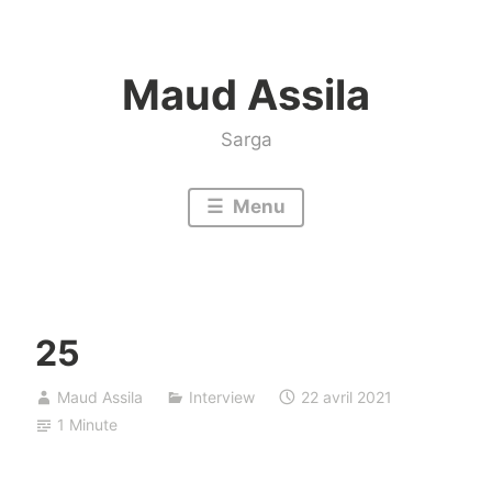
Accéder
au
Maud Assila
contenu
Sarga
Menu
25
Maud Assila
Interview
22 avril 2021
1 Minute