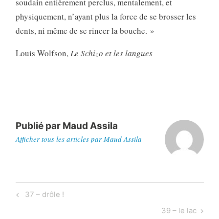
soudain entièrement perclus, mentalement, et
physiquement, n’ayant plus la force de se brosser les
dents, ni même de se rincer la bouche. »
Louis Wolfson,
Le Schizo et les langues
Publié par
Maud Assila
Afficher tous les articles par Maud Assila
Navigation
Previous
37 – drôle !
de
Post
Next
39 – le lac
l’article