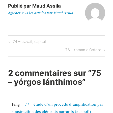
Publié par
Maud Assila
Afficher tous les articles par Maud Assila
Navigation
Previous
74 – travail, capital
de
Post
Next
76 – roman d’Oxford
l’article
Post
2 commentaires sur “
75
– yórgos lánthimos
”
Ping :
77 – étude d’un procédé d’amplification par
soustraction des éléments narratifs (et spoil) –