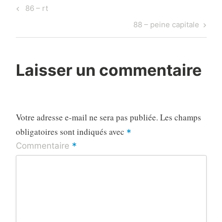
Navigation
Previous
86 – rt
de
Post
Next
88 – peine capitale
l’article
Post
Laisser un commentaire
Votre adresse e-mail ne sera pas publiée.
Les champs
obligatoires sont indiqués avec
*
*
Commentaire