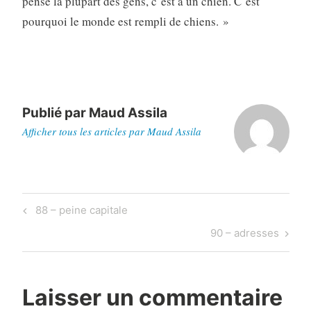
pense la plupart des gens, c’est à un chien. C’est
pourquoi le monde est rempli de chiens. »
Publié par
Maud Assila
Afficher tous les articles par Maud Assila
Navigation
Previous
88 – peine capitale
de
Post
Next
90 – adresses
l’article
Post
Laisser un commentaire