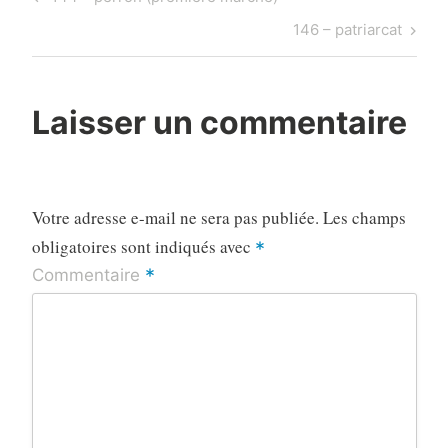
de
Post
Next
146 – patriarcat
l’article
Post
Laisser un commentaire
Votre adresse e-mail ne sera pas publiée.
Les champs
obligatoires sont indiqués avec
*
*
Commentaire