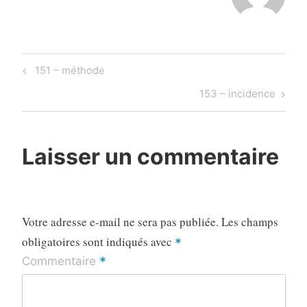
Navigation
Previous
151 – méthode
de
Post
Next
153 – incidence
l’article
Post
Laisser un commentaire
Votre adresse e-mail ne sera pas publiée.
Les champs
obligatoires sont indiqués avec
*
*
Commentaire