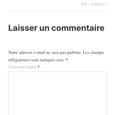
de
Post
Next
159 – played
l’article
Post
Laisser un commentaire
Votre adresse e-mail ne sera pas publiée.
Les champs
obligatoires sont indiqués avec
*
*
Commentaire