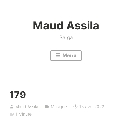
Accéder
au
Maud Assila
contenu
Sarga
Menu
179
Maud Assila
Musique
15 avril 2022
1 Minute