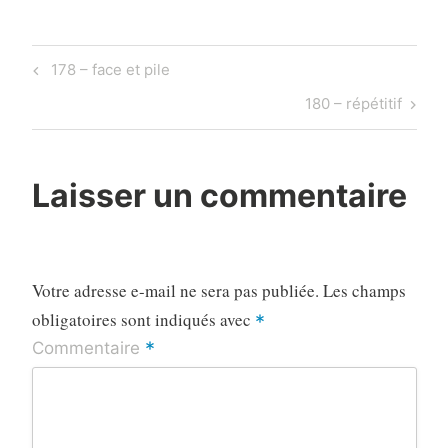
Navigation
Previous
178 – face et pile
de
Post
Next
180 – répétitif
l’article
Post
Laisser un commentaire
Votre adresse e-mail ne sera pas publiée.
Les champs
obligatoires sont indiqués avec
*
*
Commentaire