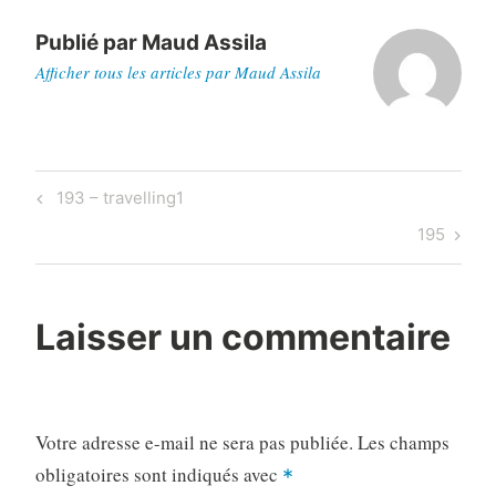
Publié par
Maud Assila
Afficher tous les articles par Maud Assila
Navigation
Previous
193 – travelling1
de
Post
Next
195
l’article
Post
Laisser un commentaire
Votre adresse e-mail ne sera pas publiée.
Les champs
obligatoires sont indiqués avec
*