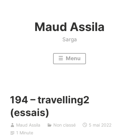
Accéder
au
Maud Assila
contenu
Sarga
Menu
194 – travelling2
(essais)
Maud Assila
Non classé
5 mai 2022
1 Minute