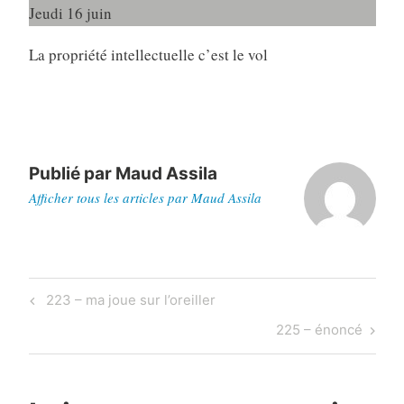
Jeudi 16 juin
La propriété intellectuelle c’est le vol
Publié par
Maud Assila
Afficher tous les articles par Maud Assila
Navigation
Previous
223 – ma joue sur l’oreiller
de
Post
Next
225 – énoncé
l’article
Post