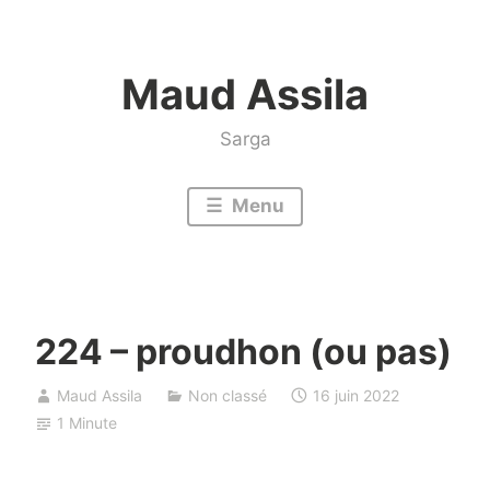
Accéder
au
Maud Assila
contenu
Sarga
Menu
224 – proudhon (ou pas)
Maud Assila
Non classé
16 juin 2022
1 Minute