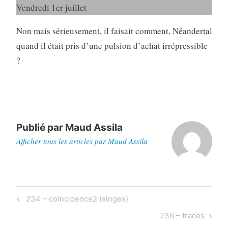
Vendredi 1er juillet
Non mais sérieusement, il faisait comment, Néandertal
quand il était pris d’une pulsion d’achat irrépressible
?
Publié par
Maud Assila
Afficher tous les articles par Maud Assila
Navigation
Previous
234 – coïncidence2 (singes)
de
Post
Next
236 – traces
l’article