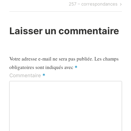
de
Post
Next
257 – correspondances
l’article
Post
Laisser un commentaire
Votre adresse e-mail ne sera pas publiée.
Les champs
obligatoires sont indiqués avec
*
*
Commentaire