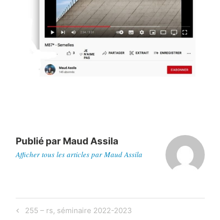
Publié par
Maud Assila
Afficher tous les articles par Maud Assila
Navigation
Previous
255 – rs, séminaire 2022-2023