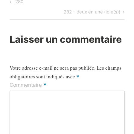
Navigation
Previous
280
de
Post
Next
282 – deux en une (joie(s))
l’article
Post
Laisser un commentaire
Votre adresse e-mail ne sera pas publiée.
Les champs
obligatoires sont indiqués avec
*
*
Commentaire