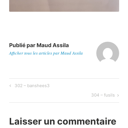
Publié par
Maud Assila
Afficher tous les articles par Maud Assila
Navigation
Previous
302 – banshees3
de
Post
Next
304 – fusils
l’article
Post
Laisser un commentaire