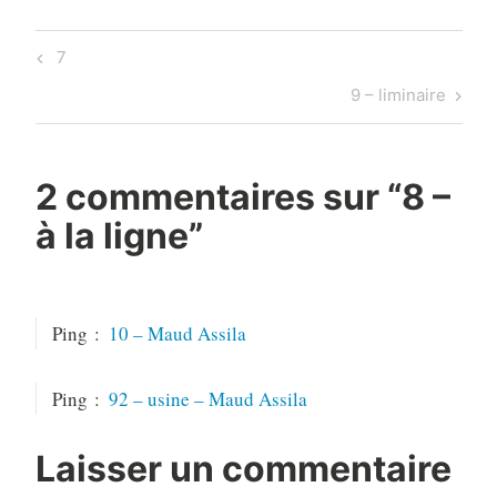
Navigation
Previous
7
de
Post
Next
9 – liminaire
l’article
Post
2 commentaires sur “
8 –
à la ligne
”
Ping :
10 – Maud Assila
Ping :
92 – usine – Maud Assila
Laisser un commentaire