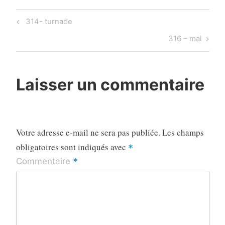
Navigation
Previous
314- turnade
de
Post
Next
316 – mal
l’article
Post
Laisser un commentaire
Votre adresse e-mail ne sera pas publiée.
Les champs
obligatoires sont indiqués avec
*
*
Commentaire