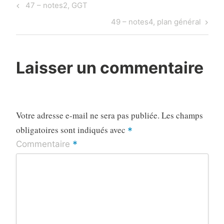
Navigation
Previous
47 – notes2, GGT
de
Post
Next
49 – notes4, plan général
l’article
Post
Laisser un commentaire
Votre adresse e-mail ne sera pas publiée.
Les champs
obligatoires sont indiqués avec
*
*
Commentaire