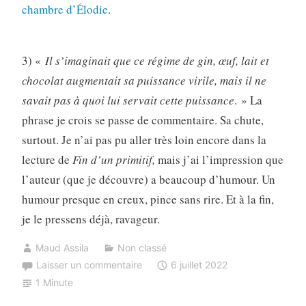
chambre d’Élodie
.
3) «
Il s’imaginait que ce régime de gin, œuf, lait et
chocolat augmentait sa puissance virile, mais il ne
savait pas à quoi lui servait cette puissance
. » La
phrase je crois se passe de commentaire. Sa chute,
surtout. Je n’ai pas pu aller très loin encore dans la
lecture de
Fin d’un primitif,
mais j’ai l’impression que
l’auteur (que je découvre) a beaucoup d’humour. Un
humour presque en creux, pince sans rire. Et à la fin,
je le pressens déjà, ravageur.
Maud Assila
Non classé
Laisser un commentaire
6 juillet 2022
1 Minute