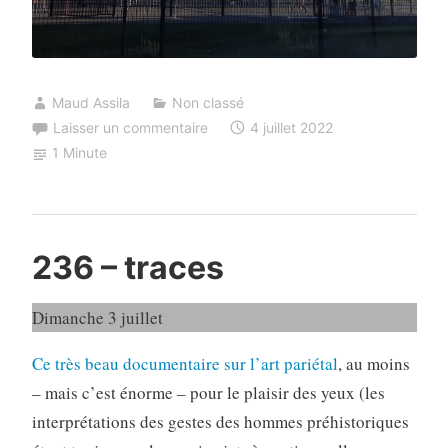
Maud Assila
Non classé
Laisser un commentaire
4 juillet 2022
1 Minute
236 – traces
Dimanche 3 juillet
Ce très beau documentaire sur l’art parié
t
a
l
, au moins
– mais c’est énorme – pour le plaisir des yeux (les
interprétations des gestes des hommes préhistoriques