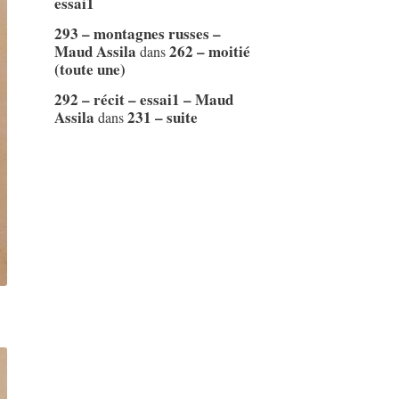
essai1
293 – montagnes russes –
Maud Assila
262 – moitié
dans
(toute une)
292 – récit – essai1 – Maud
Assila
231 – suite
dans