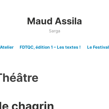
Maud Assila
Sarga
’Atelier
FDTQC, édition 1 – Les textes !
Le Festiva
Théâtre
de chagrin