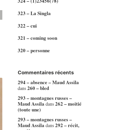
324 – (1)23456(78)
323 – La Singla
322 – cui
321 – coming soon
320 – personne
Commentaires récents
294 – absence – Maud Assila
260 – bled
dans
293 – montagnes russes –
Maud Assila
262 – moitié
dans
(toute une)
293 – montagnes russes –
Maud Assila
292 – récit,
dans