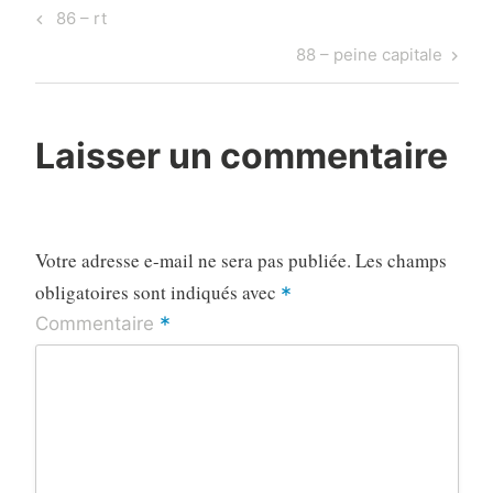
Navigation
Previous
86 – rt
de
Post
Next
88 – peine capitale
l’article
Post
Laisser un commentaire
Votre adresse e-mail ne sera pas publiée.
Les champs
obligatoires sont indiqués avec
*
*
Commentaire