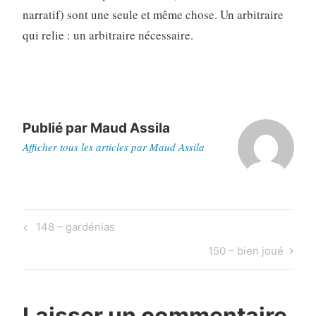
narratif) sont une seule et même chose. Un arbitraire
qui relie : un arbitraire nécessaire.
Publié par
Maud Assila
Afficher tous les articles par Maud Assila
Navigation
Previous
148 – gardénias
de
Post
Next
150 – bien joué
l’article
Post
Laisser un commentaire