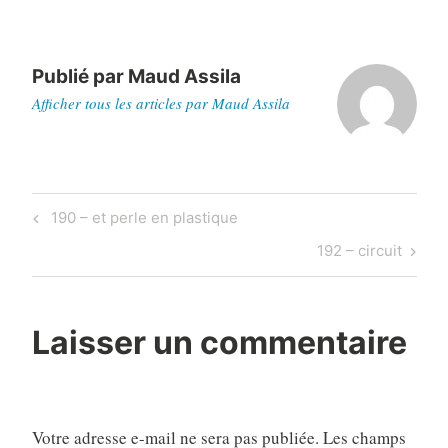
Publié par
Maud Assila
Afficher tous les articles par Maud Assila
Navigation
Previous
190 – et perle en plastique
de
Post
Next
192 – circuit
l’article
Post
Laisser un commentaire
Votre adresse e-mail ne sera pas publiée.
Les champs