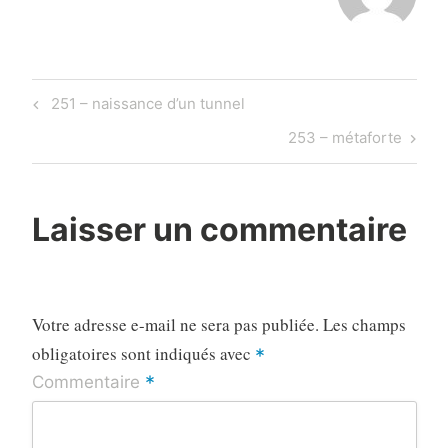
Navigation
Previous
251 – naissance d’un tunnel
de
Post
Next
253 – métaforte
l’article
Post
Laisser un commentaire
Votre adresse e-mail ne sera pas publiée.
Les champs
obligatoires sont indiqués avec
*
*
Commentaire