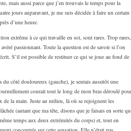
ante, mais aussi parce que j’en trouvais le temps pour la
atre jours auparavant, je me suis décidée à faire un certain
rès d’une heure.
ion extrême à ce qui travaille en soi, sont rares. Trop rares,
 avéré passionnant. Toute la question est de savoir si l’on
écrit. S’il est possible de restituer ce qui se joue au fond de
 du côté douloureux (gauche), je sentais aussitôt une
 fourmillement courait tout le long de mon bras déroulé pou
 de la main. Juste au milieu, là où se rejoignent les
lâchée (autant que ma tête, disons que je faisais en sorte qu
même temps aux deux extrémités du corps) et, tout en
ment concentrée sur cette sensation. Elle n’était pas