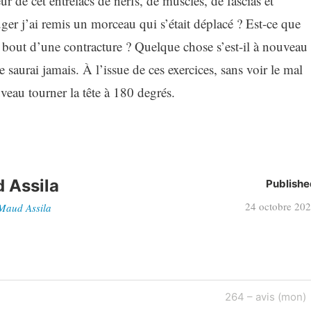
eur de cet entrelacs de nerfs, de muscles, de fascias et
ger j’ai remis un morceau qui s’était déplacé ? Est-ce que
à bout d’une contracture ? Quelque chose s’est-il à nouveau
le saurai jamais. À l’issue de ces exercices, sans voir le mal
veau tourner la tête à 180 degrés.
 Assila
Publishe
24 octobre 20
 Maud Assila
Next
264 – avis (mon)