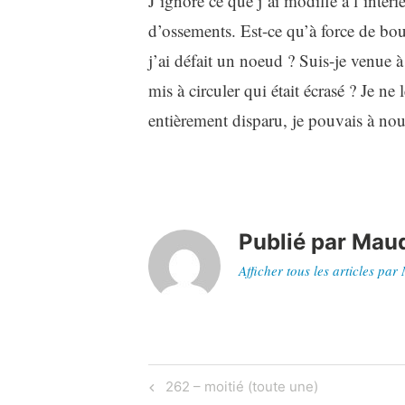
J’ignore ce que j’ai modifié à l’intéri
d’ossements. Est-ce qu’à force de bou
j’ai défait un noeud ? Suis-je venue 
mis à circuler qui était écrasé ? Je ne 
entièrement disparu, je pouvais à nou
Publié par
Maud
Afficher tous les articles par
Navigation
Previous
262 – moitié (toute une)