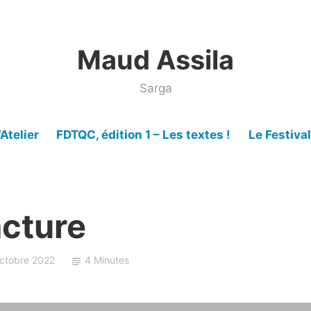
Maud Assila
Sarga
’Atelier
FDTQC, édition 1 – Les textes !
Le Festiva
acture
ctobre 2022
4 Minutes