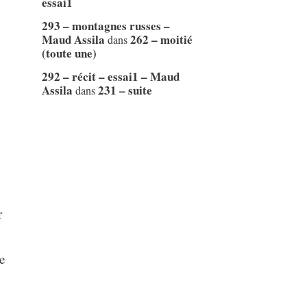
essai1
293 – montagnes russes –
Maud Assila
262 – moitié
dans
(toute une)
292 – récit – essai1 – Maud
Assila
231 – suite
dans
r
e