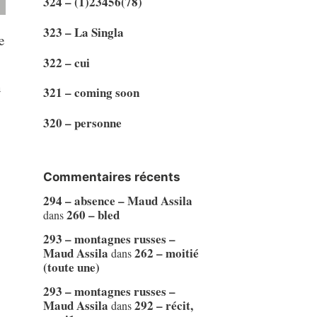
324 – (1)23456(78)
323 – La Singla
e
322 – cui
n
321 – coming soon
320 – personne
Commentaires récents
294 – absence – Maud Assila
260 – bled
dans
293 – montagnes russes –
Maud Assila
262 – moitié
dans
(toute une)
293 – montagnes russes –
Maud Assila
292 – récit,
dans