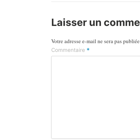
Post
de
l’article
Laisser un comme
Votre adresse e-mail ne sera pas publiée
*
Commentaire