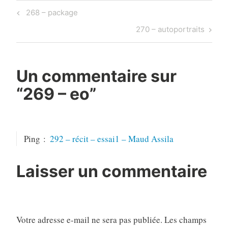
Navigation
Previous
268 – package
de
Post
Next
270 – autoportraits
l’article
Post
Un commentaire sur
“
269 – eo
”
Ping :
292 – récit – essai1 – Maud Assila
Laisser un commentaire
Votre adresse e-mail ne sera pas publiée.
Les champs