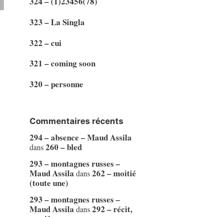
324 – (1)23456(78)
323 – La Singla
322 – cui
321 – coming soon
320 – personne
Commentaires récents
294 – absence – Maud Assila
260 – bled
dans
293 – montagnes russes –
Maud Assila
262 – moitié
dans
(toute une)
293 – montagnes russes –
Maud Assila
292 – récit,
dans