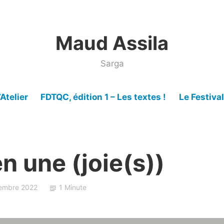
Maud Assila
Sarga
’Atelier
FDTQC, édition 1 – Les textes !
Le Festiva
n une (joie(s))
embre 2022
1 Minute