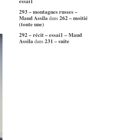
essai1
293 – montagnes russes –
Maud Assila
262 – moitié
dans
(toute une)
292 – récit – essai1 – Maud
Assila
231 – suite
dans