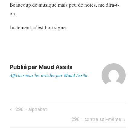
Beaucoup de musique mais peu de notes, me dira-t-
on.
Justement, c’est bon signe.
Publié par
Maud Assila
Afficher tous les articles par Maud Assila
Navigation
Previous
296 – alphabet
de
Post
Next
298 – contre soi-même
l’article
Post