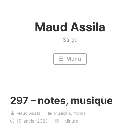
Accéder
au
Maud Assila
contenu
Sarga
Menu
297 – notes, musique
Maud Assila
Musique
,
Notes
15 janvier 2023
1 Minute