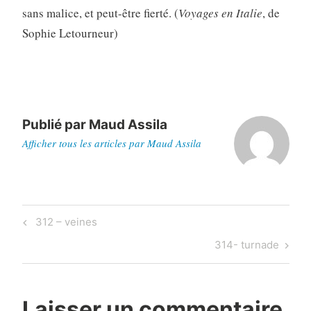
sans malice, et peut-être fierté. (
Voyages en Italie
, de
Sophie Letourneur)
Publié par
Maud Assila
Afficher tous les articles par Maud Assila
Navigation
Previous
312 – veines
de
Post
Next
314- turnade
l’article
Post
Laisser un commentaire