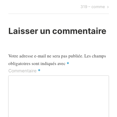
de
Post
Next
319 – comme
l’article
Post
Laisser un commentaire
Votre adresse e-mail ne sera pas publiée.
Les champs
obligatoires sont indiqués avec
*
*
Commentaire