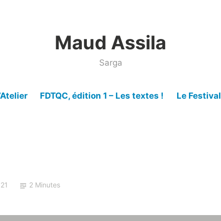
Maud Assila
Sarga
’Atelier
FDTQC, édition 1 – Les textes !
Le Festiva
021
2 Minutes