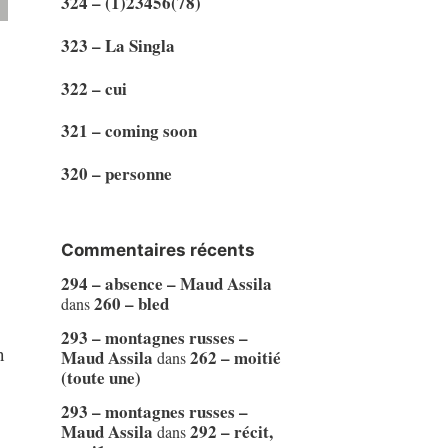
324 – (1)23456(78)
323 – La Singla
322 – cui
321 – coming soon
320 – personne
Commentaires récents
294 – absence – Maud Assila
260 – bled
dans
293 – montagnes russes –
n
Maud Assila
262 – moitié
dans
(toute une)
293 – montagnes russes –
Maud Assila
292 – récit,
dans