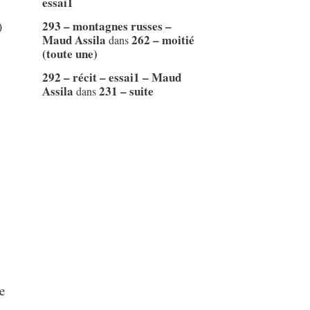
essai1
293 – montagnes russes –
)
Maud Assila
262 – moitié
dans
(toute une)
292 – récit – essai1 – Maud
Assila
231 – suite
dans
e