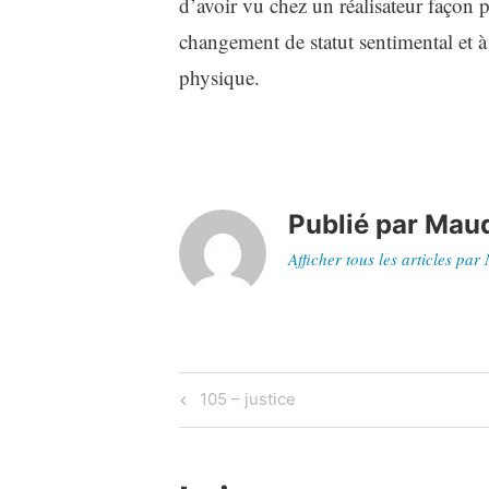
d’avoir vu chez un réalisateur façon p
changement de statut sentimental et à
physique.
Publié par
Maud
Afficher tous les articles par
Navigation
Previous
105 – justice
Post
de
l’article