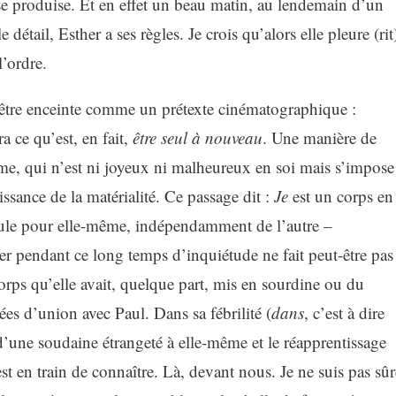
e produise. Et en effet un beau matin, au lendemain d’un
détail, Esther a ses règles. Je crois qu’alors elle pleure (rit
l’ordre.
d’être enceinte comme un prétexte cinématographique :
a ce qu’est, en fait,
être seul
à nouveau
. Une manière de
même, qui n’est ni joyeux ni malheureux en soi mais s’impose
issance de la matérialité. Ce passage dit :
Je
est un corps en
ule pour elle-même, indépendamment de l’autre –
r pendant ce long temps d’inquiétude ne fait peut-être pas
orps qu’elle avait, quelque part, mis en sourdine ou du
es d’union avec Paul. Dans sa fébrilité (
dans
, c’est à dire
e d’une soudaine étrangeté à elle-même et le réapprentissage
est en train de connaître. Là, devant nous. Je ne suis pas sûr