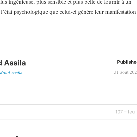
lus ingénieuse, plus sensible et plus belle de fournir à un
 l’état psychologique que celui-ci génère leur manifestation
 Assila
Publishe
31 août 20
 Maud Assila
Next
107 – feu
Post