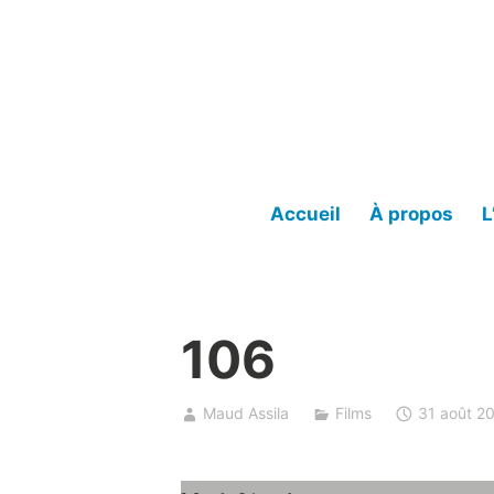
Accéder
au
contenu
Accueil
À propos
L
106
Maud Assila
Films
31 août 2