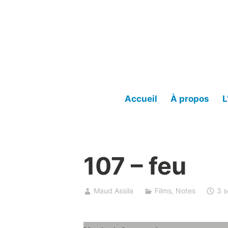
Accéder
au
contenu
Accueil
À propos
L
107 – feu
Maud Assila
Films
,
Notes
3 