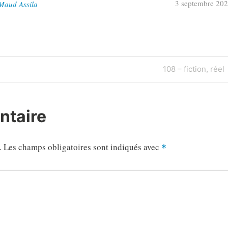
3 septembre 20
 Maud Assila
Next
108 – fiction, réel
Post
ntaire
.
Les champs obligatoires sont indiqués avec
*