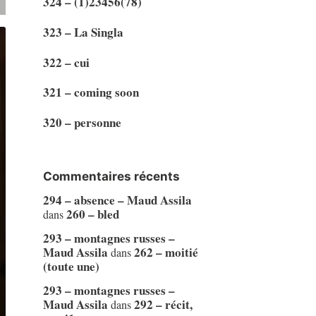
324 – (1)23456(78)
323 – La Singla
322 – cui
321 – coming soon
320 – personne
Commentaires récents
294 – absence – Maud Assila
260 – bled
dans
293 – montagnes russes –
Maud Assila
262 – moitié
dans
(toute une)
293 – montagnes russes –
Maud Assila
292 – récit,
dans