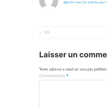
Afficher tous les articles par
Navigation
Previous
106
Post
de
l’article
Laisser un comme
Votre adresse e-mail ne sera pas publiée
*
Commentaire