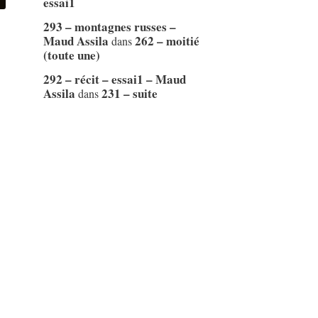
essai1
293 – montagnes russes –
Maud Assila
262 – moitié
dans
(toute une)
292 – récit – essai1 – Maud
Assila
231 – suite
dans