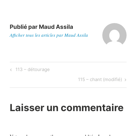
Publié par
Maud Assila
Afficher tous les articles par Maud Assila
Navigation
Previous
113 – détourage
de
Post
Next
115 – chant (modifié)
l’article
Post
Laisser un commentaire