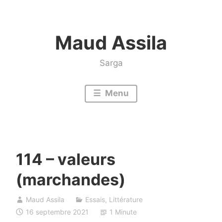
Accéder
au
Maud Assila
contenu
Sarga
Menu
114 – valeurs
(marchandes)
Maud Assila
Essais
,
Littérature
16 septembre 2021
1 Minute