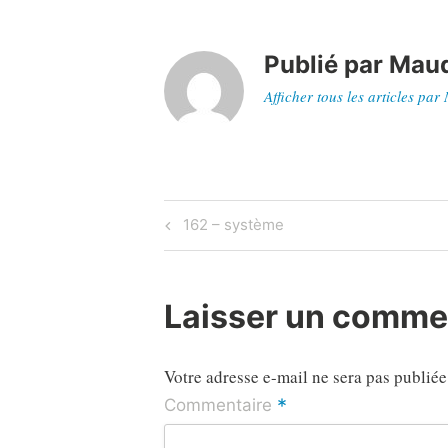
Publié par
Maud
Afficher tous les articles par
Navigation
Previous
162 – système
Post
de
l’article
Laisser un comme
Votre adresse e-mail ne sera pas publiée
*
Commentaire