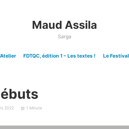
Maud Assila
Sarga
’Atelier
FDTQC, édition 1 – Les textes !
Le Festiva
débuts
rs 2022
1 Minute