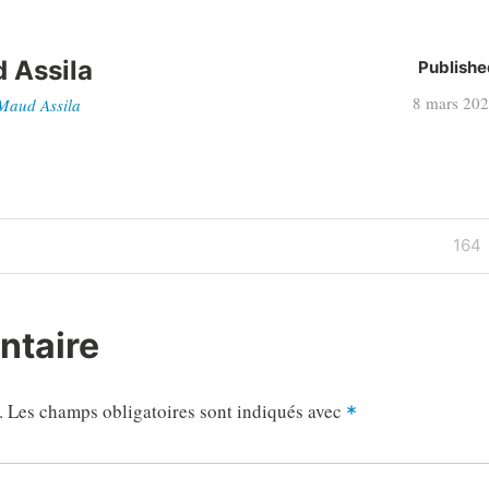
 Assila
Publishe
8 mars 20
 Maud Assila
Next
164
Post
ntaire
.
Les champs obligatoires sont indiqués avec
*