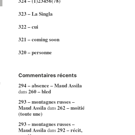
324 – (1)23456(78)
323 – La Singla
322 – cui
321 – coming soon
320 – personne
Commentaires récents
e
294 – absence – Maud Assila
260 – bled
dans
293 – montagnes russes –
Maud Assila
262 – moitié
dans
(toute une)
293 – montagnes russes –
Maud Assila
292 – récit,
dans