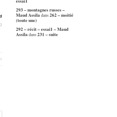
essai1
293 – montagnes russes –
Maud Assila
262 – moitié
dans
d
(toute une)
22
292 – récit – essai1 – Maud
Assila
231 – suite
dans