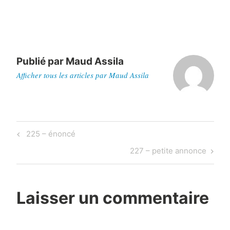
Publié par
Maud Assila
Afficher tous les articles par Maud Assila
Navigation
Previous
225 – énoncé
de
Post
Next
227 – petite annonce
l’article
Post
Laisser un commentaire