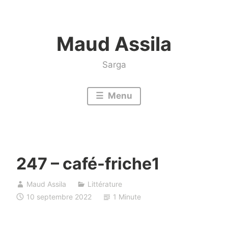
Accéder
au
Maud Assila
contenu
Sarga
Menu
247 – café-friche1
Maud Assila
Littérature
10 septembre 2022
1 Minute