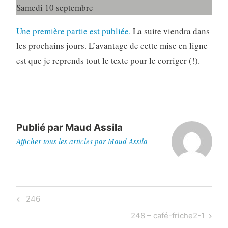
Samedi 10 septembre
Une première partie est publiée.
La suite viendra dans
les prochains jours. L’avantage de cette mise en ligne
est que je reprends tout le texte pour le corriger (!).
Publié par
Maud Assila
Afficher tous les articles par Maud Assila
Navigation
Previous
246
de
Post
Next
248 – café-friche2-1
l’article