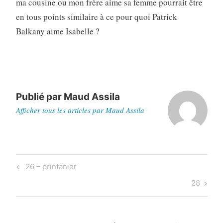
ma cousine ou mon frère aime sa femme pourrait être
en tous points similaire à ce pour quoi Patrick
Balkany aime Isabelle ?
Publié par
Maud Assila
Afficher tous les articles par Maud Assila
Navigation
Previous
26 – printanier
de
Post
Next
28
l’article
Post