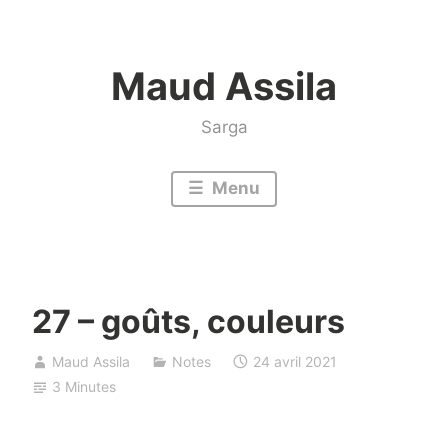
Accéder
au
Maud Assila
contenu
Sarga
Menu
27 – goûts, couleurs
Maud Assila
Notes
24 avril 2021
3 Minutes