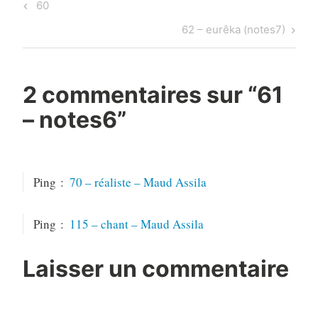
Navigation
Previous
60
de
Post
Next
62 – eurêka (notes7)
l’article
Post
2 commentaires sur “
61
– notes6
”
Ping :
70 – réaliste – Maud Assila
Ping :
115 – chant – Maud Assila
Laisser un commentaire