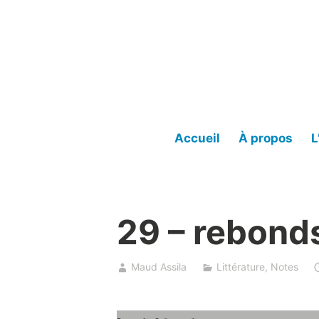
Accéder
au
contenu
Accueil
À propos
L
29 – rebond
Maud Assila
Littérature
,
Notes