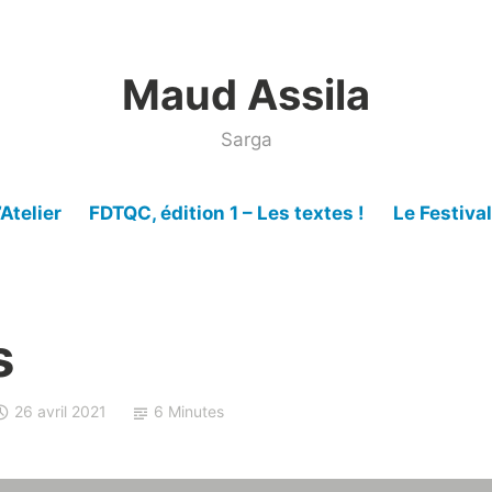
Maud Assila
Sarga
’Atelier
FDTQC, édition 1 – Les textes !
Le Festiva
s
26 avril 2021
6 Minutes