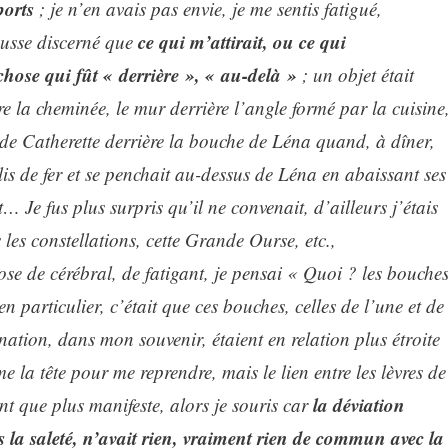
ports
; je n’en avais pas envie, je me sentis fatigué,
ce qui m’attirait, ou ce qui
eusse discerné que
 chose qui fût « derrière », « au-delà »
; un objet était
re la cheminée, le mur derrière l’angle formé par la cuisine
Catherette derrière la bouche de Léna quand, à dîner,
llis de fer et se penchait au-dessus de Léna en abaissant ses
… Je fus plus surpris qu’il ne convenait, d’ailleurs j’étais
les constellations, cette Grande Ourse, etc.,
 de cérébral, de fatigant, je pensai « Quoi ? les bouche
n particulier, c’était que ces bouches, celles de l’une et de
ation, dans mon souvenir, étaient en relation plus étroite
 la tête pour me reprendre, mais le lien entre les lèvres de
la déviation
nt que plus manifeste, alors je souris car
ers la saleté, n’avait rien, vraiment rien de commun avec la