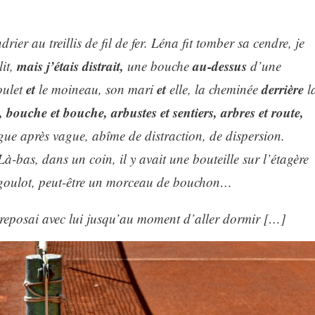
ier au treillis de fil de fer. Léna fit tomber sa cendre, je
mais j’étais distrait,
au-dessus
it,
une bouche
d’une
et
et
derrière
poulet
le moineau, son mari
elle, la cheminée
l
s, bouche et bouche, arbustes et sentiers, arbres et route,
ue après vague, abîme de distraction, de dispersion.
-bas, dans un coin, il y avait une bouteille sur l’étagère
n goulot, peut-être un morceau de bouchon…
reposai avec lui jusqu’au moment d’aller dormir […]