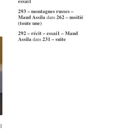
essai1
293 – montagnes russes –
Maud Assila
262 – moitié
dans
(toute une)
292 – récit – essai1 – Maud
Assila
231 – suite
dans
l