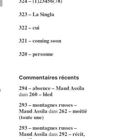
324 – (1)23456(78)
323 – La Singla
322 – cui
321 – coming soon
320 – personne
Commentaires récents
294 – absence – Maud Assila
n
260 – bled
dans
293 – montagnes russes –
Maud Assila
262 – moitié
dans
(toute une)
293 – montagnes russes –
Maud Assila
292 – récit,
dans